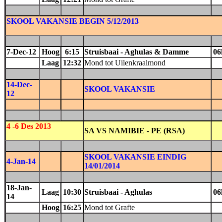
SKOOL VAKANSIE BEGIN 5/12/2013
7-Dec-12
Hoog
6:15
Struisbaai - Aghulas & Damme
06
Laag
12:32
Mond tot Uilenkraalmond
14-Dec-
SKOOL VAKANSIE
12
4 -6 Des 2013
SA VS NAMIBIE - PE (RSA)
SKOOL VAKANSIE EINDIG
4-Jan-14
14/01/2014
18-Jan-
Laag
10:30
Struisbaai - Aghulas
06
14
Hoog
16:25
Mond tot Grafte