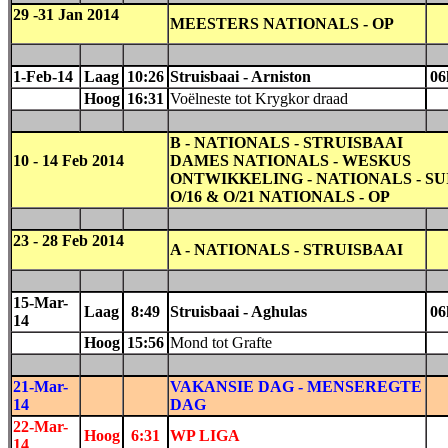
29 -31 Jan 2014
MEESTERS NATIONALS - OP
1-Feb-14
Laag
10:26
Struisbaai - Arniston
06
Hoog
16:31
Voëlneste tot Krygkor draad
B - NATIONALS - STRUISBAAI
10 - 14 Feb 2014
DAMES NATIONALS - WESKUS
ONTWIKKELING - NATIONALS - SU
O/16 & O/21 NATIONALS - OP
23 - 28 Feb 2014
A - NATIONALS - STRUISBAAI
15-Mar-
Laag
8:49
Struisbaai - Aghulas
06
14
Hoog
15:56
Mond tot Grafte
21-Mar-
VAKANSIE DAG - MENSEREGTE
14
DAG
22-Mar-
Hoog
6:31
WP LIGA
14