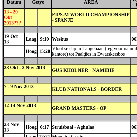
Datum
Getye
AREA
13 - 20
FIPS-M WORLD CHAMPIONSHIP
Okt
- SPANJE
2013???
19-Oct-
Laag
9:10
Weskus
06
13
Vloot se slip in Langebaan (reg voor natuu
Hoog
15:20
kantore) tot Paaltjies in Dwarskersbos
28 Okt - 2 Nov 2013
GUS KHOLNER - NAMIBIE
7 - 9 Nov 2013
KLUB NATIONALS - BORDER
12-14 Nov 2013
GRAND MASTERS - OP
23-Nov-
Hoog
6:17
Struisbaai - Aghulas
06
13
Laag
12:21
Mond tot Grafte